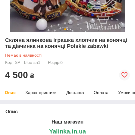
Скляна ялинкова іграшка хлопчик на конячці
та дівчинка на конячці Polskie zabawki
Немає в наявності
Код: SP - blue sn1
Роздріб
4 500
₴
Опис
Характеристики
Доставка
Оплата
Умови п
Опис
Наш магазин
Yalinka.in.ua