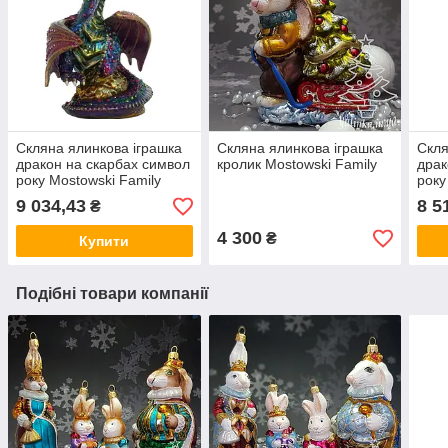
Скляна ялинкова іграшка
Скляна ялинкова іграшка
Скля
дракон на скарбах символ
кролик Mostowski Family
драк
року Mostowski Family
року
Дракон
Дра
9 034,43
8 5
₴
4 300
₴
Купити
Подібні товари компанії