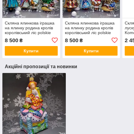
Скляна ялинкова іграшка
Скляна ялинкова іграшка
Скля
на ялинку родина кролів
на ялинку родина кролів
луск
королівський ліс polskie
королівський ліс polskie
Komo
zabawki
zabawki
8 500
8 500
2 4
₴
₴
Купити
Купити
Акційні пропозиції та новинки