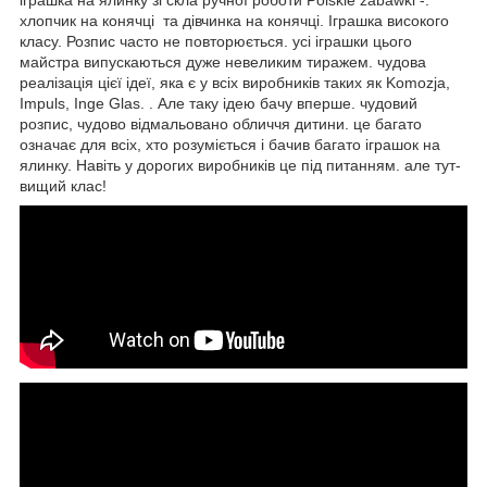
іграшка на ялинку зі скла ручної роботи Polskie zabawki -.
хлопчик на конячці та дівчинка на конячці. Іграшка високого
класу. Розпис часто не повторюється. усі іграшки цього
майстра випускаються дуже невеликим тиражем. чудова
реалізація цієї ідеї, яка є у всіх виробників таких як Komozja,
Impuls, Inge Glas. . Але таку ідею бачу вперше. чудовий
розпис, чудово відмальовано обличчя дитини. це багато
означає для всіх, хто розуміється і бачив багато іграшок на
ялинку. Навіть у дорогих виробників це під питанням. але тут-
вищий клас!