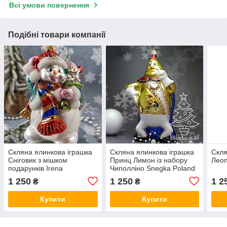
Всі умови повернення
Подібні товари компанії
Скляна ялинкова іграшка
Скляна ялинкова іграшка
Скля
Сніговик з мішком
Принц Лимон із набору
Леоп
подарунків Irena
Чиполліно Snegka Poland
підходить до колекції
1 250
1 250
1 2
₴
₴
Irena.
Купити
Купити