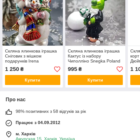
Скляна ялинкова іграшка
Скляна ялинкова іграшка
Скля
Сніговик з мішком
Кактус із набору
корт
подарунків Irena
Чиполліно Snegka Poland
Дюй
10 см підходить до
1 250
995
1 1
₴
₴
колекції Irena.
Купити
Купити
Про нас
98% позитивних з 58 відгуків за рік
Працює з 04.09.2012
м. Харків
Амурская 15, Харків, Україна