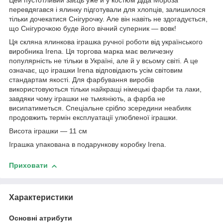
Цей пустотливий заєць уже й у костюм Діда Мороза
перевдягався і ялинку підготували для хлопців, залишилося
тільки дочекатися Снігурочку. Але він навіть не здогадується,
що Снігурочкою буде його вічний суперник — вовк!
Ця скляна ялинкова іграшка ручної роботи від українського
виробника Irena. Ця торгова марка має величезну
популярність не тільки в Україні, але й у всьому світі. А це
означає, що іграшки Irena відповідають усім світовим
стандартам якості. Для фарбування виробів
використовуються тільки найкращі німецькі фарби та лаки,
завдяки чому іграшки не тьмяніють, а фарба не
висипатиметься. Спеціальне срібло зсередини неабияк
продовжить термін експлуатації улюбленої іграшки.
Висота іграшки — 11 см
Іграшка упакована в подарункову коробку Irena.
Приховати
Характеристики
Основні атрибути