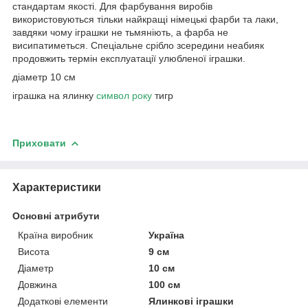
стандартам якості. Для фарбування виробів
використовуються тільки найкращі німецькі фарби та лаки,
завдяки чому іграшки не тьмяніють, а фарба не
висипатиметься. Спеціальне срібло зсередини неабияк
продовжить термін експлуатації улюбленої іграшки.
діаметр 10 см
іграшка на ялинку
символ року
тигр
Приховати
Характеристики
Основні атрибути
Країна виробник
Україна
Висота
9 см
Діаметр
10 см
Довжина
100 см
Додаткові елементи
Ялинкові іграшки