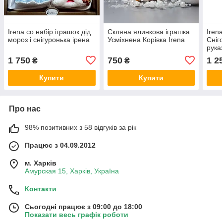
Irena co набір іграшок дід
Скляна ялинкова іграшка
Iren
мороз і снігуронька ірена
Усміхнена Корівка Irena
Сніг
рука
1 750
750
1 2
₴
₴
Купити
Купити
Про нас
98% позитивних з 58 відгуків за рік
Працює з 04.09.2012
м. Харків
Амурская 15, Харків, Україна
Контакти
Сьогодні працює з 09:00 до 18:00
Показати весь графік роботи