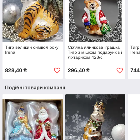
Тигр великий символ року
Скляна ялинкова іграшка
Тигр
Irena
Тигр з мішком подарунків і
Iren
ліхтариком 428/с
828,40
296,40
744
₴
₴
Подібні товари компанії