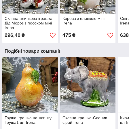
Скляна ялинкова іграшка
Корова з ялинкою міні
Сніг
Дід Мороз з посохом міні
Irena
Iren
Irena
296,40
475
638
₴
₴
Подібні товари компанії
Груша іграшка на ялинку
Скляна іграшка-Слоник
Киви
Груша1 шт Irena
сірий Irena
шт I