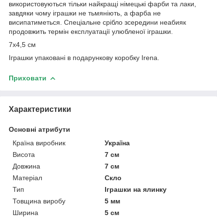
використовуються тільки найкращі німецькі фарби та лаки,
завдяки чому іграшки не тьмяніють, а фарба не
висипатиметься. Спеціальне срібло зсередини неабияк
продовжить термін експлуатації улюбленої іграшки.
7х4,5 см
Іграшки упаковані в подарункову коробку Irena.
Приховати
Характеристики
Основні атрибути
Країна виробник
Україна
Висота
7 см
Довжина
7 см
Матеріал
Скло
Тип
Іграшки на ялинку
Товщина виробу
5 мм
Ширина
5 см