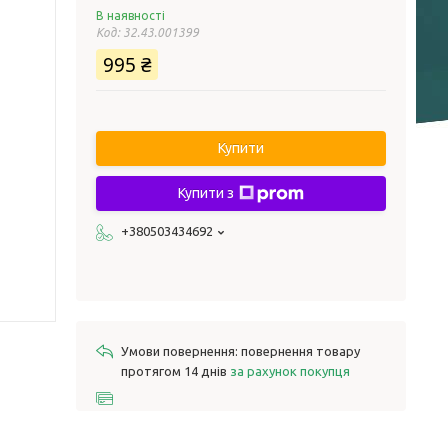
В наявності
Код:
32.43.001399
995 ₴
Купити
Купити з
+380503434692
повернення товару
протягом 14 днів
за рахунок покупця