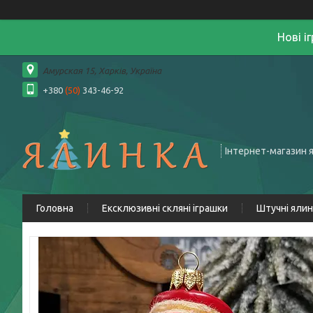
Нові і
Амурская 15, Харків, Україна
+380
(50)
343-46-92
Інтернет-магазин 
Головна
Ексклюзивні скляні іграшки
Штучні яли