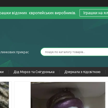
грашки відомих європейських виробників.
Іграшки на я
ялинкових прикрас
нки
Дід Мороз та Снігуронька
Дзеркала з підсвіткою