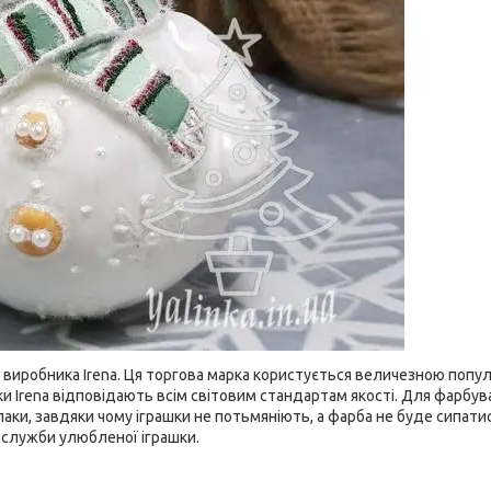
о виробника Irena. Ця торгова марка користується величезною попу
грашки Irena відповідають всім світовим стандартам якості. Для фарбу
аки, завдяки чому іграшки не потьмяніють, а фарба не буде сипатис
 служби улюбленої іграшки.