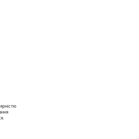
лярністю
вання
я.