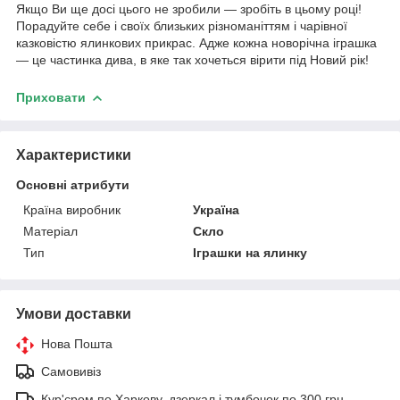
Якщо Ви ще досі цього не зробили ― зробіть в цьому році!
Порадуйте себе і своїх близьких різноманіттям і чарівної
казковістю ялинкових прикрас. Адже кожна новорічна іграшка
― це частинка дива, в яке так хочеться вірити під Новий рік!
Приховати
Характеристики
Основні атрибути
Країна виробник
Україна
Матеріал
Скло
Тип
Іграшки на ялинку
Умови доставки
Нова Пошта
Самовивіз
Кур'єром по Харкову, дзеркал і тумбочок по 300 грн