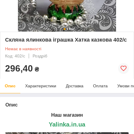
Скляна ялинкова іграшка Хатка казкова 402/с
Немає в наявності
Код: 402/с
Роздріб
296,40
₴
Опис
Характеристики
Доставка
Оплата
Умови п
Опис
Наш магазин
Yalinka.in.ua