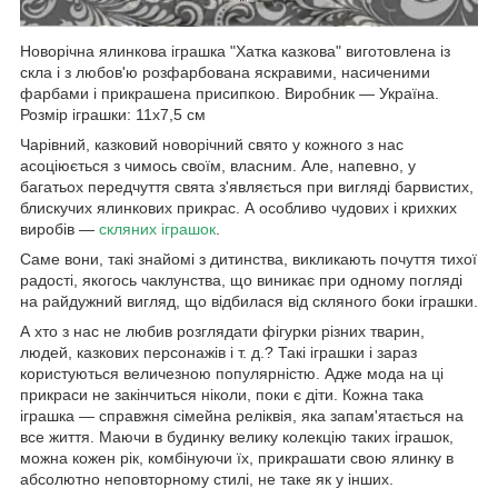
Новорічна ялинкова іграшка "Хатка казкова" виготовлена із
скла і з любов'ю розфарбована яскравими, насиченими
фарбами і прикрашена присипкою.
Виробник ― Україна.
Розмір іграшки:
11х7,5 см
Чарівний, казковий новорічний свято у кожного з нас
асоціюється з чимось своїм, власним. Але, напевно, у
багатьох передчуття свята з'являється при вигляді барвистих,
блискучих ялинкових прикрас. А особливо чудових і крихких
виробів ―
скляних іграшок
.
Саме вони, такі знайомі з дитинства, викликають почуття тихої
радості, якогось чаклунства, що виникає при одному погляді
на райдужний вигляд, що відбилася від скляного боки іграшки.
А хто з нас не любив розглядати фігурки різних тварин,
людей, казкових персонажів і т. д.? Такі іграшки і зараз
користуються величезною популярністю. Адже мода на ці
прикраси не закінчиться ніколи, поки є діти. Кожна така
іграшка ― справжня сімейна реліквія, яка запам'ятається на
все життя. Маючи в будинку велику колекцію таких іграшок,
можна кожен рік, комбінуючи їх, прикрашати свою ялинку в
абсолютно неповторному стилі, не таке як у інших.