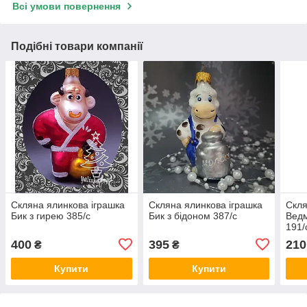
Всі умови повернення
Подібні товари компанії
Скляна ялинкова іграшка
Скляна ялинкова іграшка
Скля
Бик з гирею 385/с
Бик з бідоном 387/с
Ведм
191/
400
395
210
₴
₴
Купити
Купити