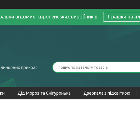
грашки відомих європейських виробників.
Іграшки на я
ялинкових прикрас
нки
Дід Мороз та Снігуронька
Дзеркала з підсвіткою