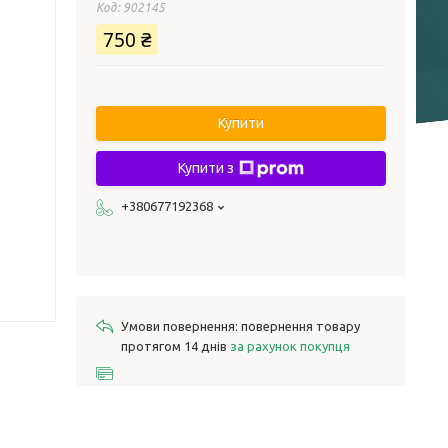
Код:
902145
750 ₴
Купити
Купити з
+380677192368
повернення товару
протягом 14 днів
за рахунок покупця