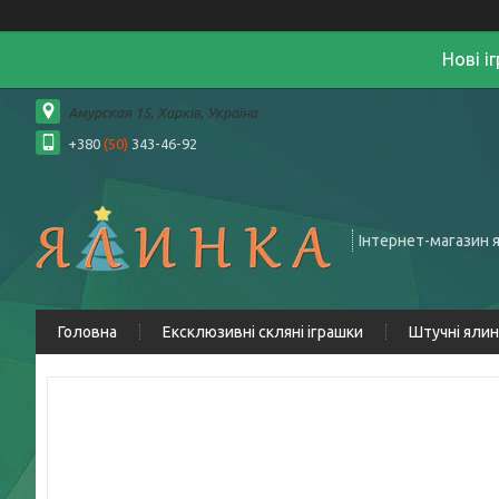
Нові і
Амурская 15, Харків, Україна
+380
(50)
343-46-92
Інтернет-магазин 
Головна
Ексклюзивні скляні іграшки
Штучні яли