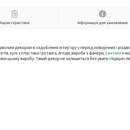
Характеристики
Інформація для замовлення
існим декором в оздобленні інтер'єру у період новорічних і різдв
тія, кулі з пластика і ротанга, ягоди, вироби з фанери,
бантики
з мі
вдяки цьому виробу. Такий декор не залишиться без уваги і підкресл