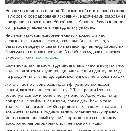
Новорічна ялинкова іграшка "Кіт з книгою" виготовлена із скла
і з любов'ю розфарбована яскравими, насиченими фарбами і
прикрашена присипкою. Виробник ― Україна. Розмір іграшки:
см Іграшка упакована в індивідуальну упаковку.
Чарівний,казковий новорічний свято у кожного з нас
асоціюється з чимось своїм, власним. Але, напевно, у
багатьох передчуття свята з'являється при вигляді барвистих,
блискучих ялинкових прикрас. А особливо чудових і крихких
виробів ―
скляних іграшок
.
Саме вони, такі знайомі з дитинства, викликають почуття тихої
радості, якогось чаклунства, що виникає при одному погляді
на райдужний вигляд, що відбилася від скляного боки іграшки.
А хто з нас не любив розглядати фігурки різних тварин,
людей, казкових персонажів і т. д.? Такі іграшки і зараз
користуються величезною популярністю. Адже мода на ці
прикраси не закінчиться ніколи, поки є діти. Кожна така
іграшка ― справжня сімейна реліквія, яка запам'ятається на
все життя. Маючи в будинку велику колекцію таких іграшок,
можна кожен рік, комбінуючи їх, прикрашати свою ялинку в
абсолютно неповторному стилі, не таке як у інших.