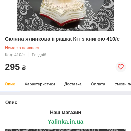
Скляна ялинкова іграшка Кіт з книгою 410/с
Немає в наявності
Код: 410/с
Роздріб
295
₴
Опис
Характеристики
Доставка
Оплата
Умови п
Опис
Наш магазин
Yalinka.in.ua