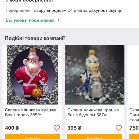
Повернення товару впродовж 14 днів за рахунок покупця
Всі умови повернення
Подібні товари компанії
Скляна ялинкова іграшка
Скляна ялинкова іграшка
Скля
Бик з гирею 385/с
Бик з бідоном 387/с
Сант
елоч
вели
400
395
750
₴
₴
ігра
Купити
Купити