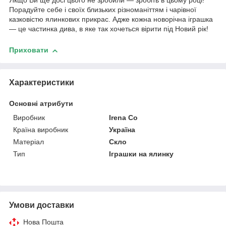
Якщо Ви ще досі цього не зробили ― зробіть в цьому році!
Порадуйте себе і своїх близьких різноманіттям і чарівної
казковістю ялинкових прикрас. Адже кожна новорічна іграшка
― це частинка дива, в яке так хочеться вірити під Новий рік!
Приховати
Характеристики
Основні атрибути
Виробник
Irena Co
Країна виробник
Україна
Матеріал
Скло
Тип
Іграшки на ялинку
Умови доставки
Нова Пошта