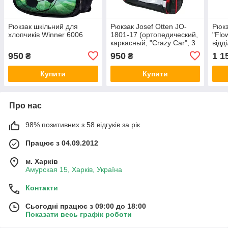
Рюкзак шкільний для
Рюкзак Josef Otten JO-
Рюкз
хлопчиків Winner 6006
1801-17 (ортопедический,
"Flo
каркасный, "Crazy Car", 3
відді
отделения, 39*29*16 см.)
39х
950
950
1 1
₴
₴
Купити
Купити
Про нас
98% позитивних з 58 відгуків за рік
Працює з 04.09.2012
м. Харків
Амурская 15, Харків, Україна
Контакти
Сьогодні працює з 09:00 до 18:00
Показати весь графік роботи