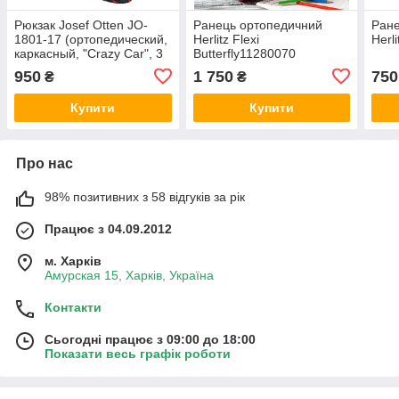
Рюкзак Josef Otten JO-
Ранець ортопедичний
Ране
1801-17 (ортопедический,
Herlitz Flexi
Herl
каркасный, "Crazy Car", 3
Butterfly11280070
отделения, 39*29*16 см.)
950
1 750
750
₴
₴
Купити
Купити
Про нас
98% позитивних з 58 відгуків за рік
Працює з 04.09.2012
м. Харків
Амурская 15, Харків, Україна
Контакти
Сьогодні працює з 09:00 до 18:00
Показати весь графік роботи