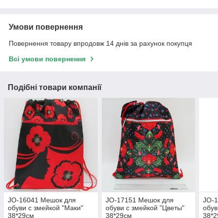
Умови повернення
Повернення товару впродовж 14 днів за рахунок покупця
Всі умови повернення
Подібні товари компанії
JO-16041 Мешок для
JO-17151 Мешок для
JO-
обуви с змейкой "Маки"
обуви с змейкой "Цветы"
обув
38*29см
38*29см
38*