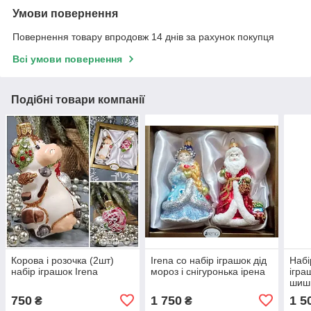
Умови повернення
Повернення товару впродовж 14 днів за рахунок покупця
Всі умови повернення
Подібні товари компанії
Корова і розочка (2шт)
Irena co набір іграшок дід
Набі
набір іграшок Irena
мороз і снігуронька ірена
ігра
шишк
750
1 750
1 5
₴
₴