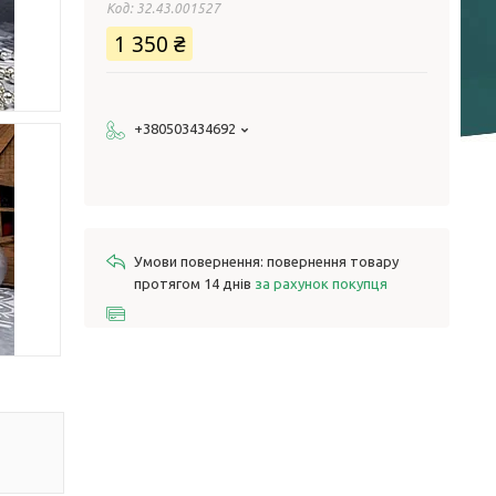
Код:
32.43.001527
1 350 ₴
+380503434692
повернення товару
протягом 14 днів
за рахунок покупця