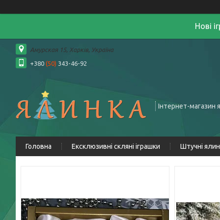
Нові і
Амурская 15, Харків, Україна
+380
(50)
343-46-92
Інтернет-магазин 
Головна
Ексклюзивні скляні іграшки
Штучні яли