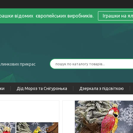
грашки відомих європейських виробників.
Іграшки на я
ялинкових прикрас
нки
Дід Мороз та Снігуронька
Дзеркала з підсвіткою