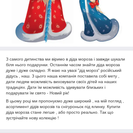
З самого дитинства ми віримо в діда мороза і завжди шукали
біля нього подарунки. Останнім часом знайти діда мороза
дуже і дуже складно. Я маю на увазі "дід мороз" російський
дідусь , наш. З цього наша компанія поставила собі мету ,
дати людям можливість виховувати своїх дітей на наших
традиціях. Дати їм можливість здивувати близьких і
подарувати їм свято - Новий рік!
В цьому році ми пропонуємо дуже широкий , на мій погляд ,
асортимент дідів морозів та снігуроньок під ялинку. Купити
діда мороза стане легше , або просто реально. Так що
зустрічайте нову колекцію !