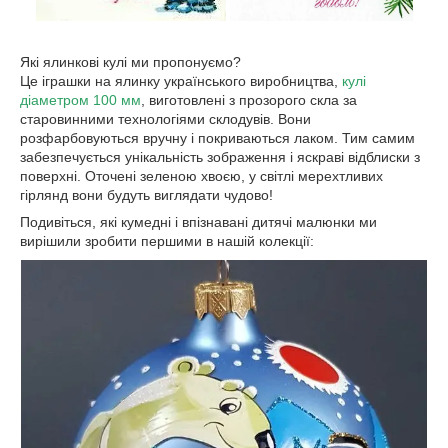
Які ялинкові кулі ми пропонуємо?
Це іграшки на ялинку українського виробництва,
кулі
діаметром 100 мм
, виготовлені з прозорого скла за
старовинними технологіями склодувів. Вони
розфарбовуються вручну і покриваються лаком. Тим самим
забезпечується унікальність зображення і яскраві відблиски з
поверхні. Оточені зеленою хвоєю, у світлі мерехтливих
гірлянд вони будуть виглядати чудово!
Подивіться, які кумедні і впізнавані дитячі малюнки ми
вирішили зробити першими в нашій колекції: