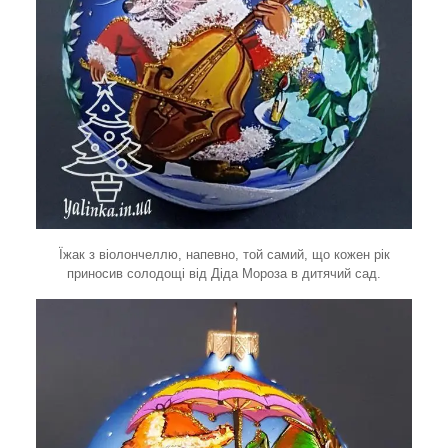
Їжак з віолончеллю, напевно, той самий, що кожен рік
приносив солодощі від Діда Мороза в дитячий сад.