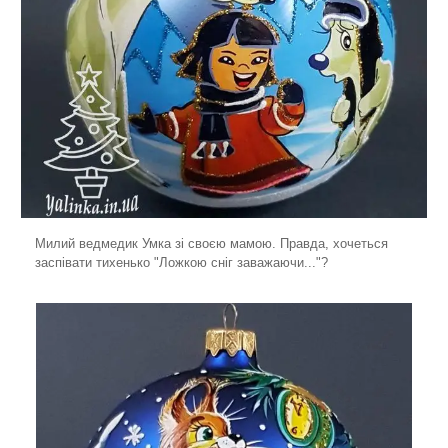
Милий ведмедик Умка зі своєю мамою. Правда, хочеться
заспівати тихенько "Ложкою сніг заважаючи..."?