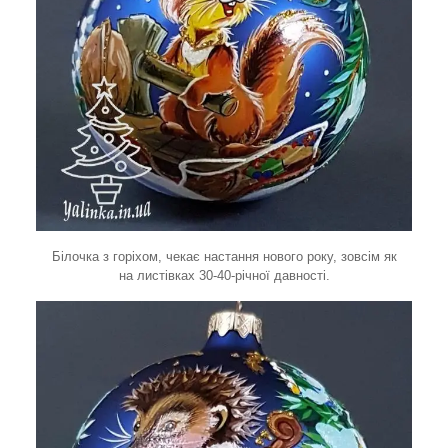
Білочка з горіхом, чекає настання нового року, зовсім як
на листівках 30-40-річної давності.