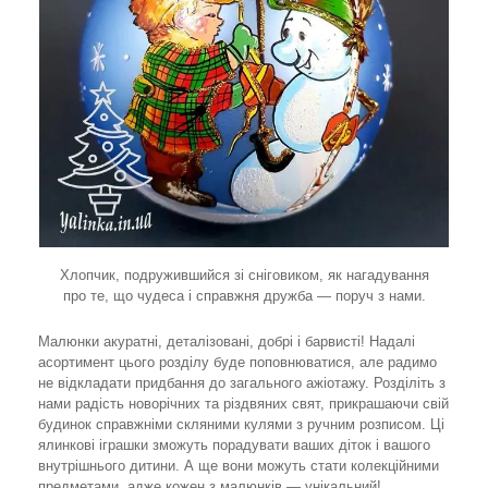
Хлопчик, подружившийся зі сніговиком, як нагадування
про те, що чудеса і справжня дружба — поруч з нами.
Малюнки акуратні, деталізовані, добрі і барвисті! Надалі
асортимент цього розділу буде поповнюватися, але радимо
не відкладати придбання до загального ажіотажу. Розділіть з
нами радість новорічних та різдвяних свят, прикрашаючи свій
будинок справжніми скляними кулями з ручним розписом. Ці
ялинкові іграшки зможуть порадувати ваших діток і вашого
внутрішнього дитини. А ще вони можуть стати колекційними
предметами, адже кожен з малюнків — унікальний!