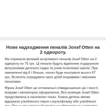
Нове надходження пеналів Josef
O
tten на
2 одвороту.
Ми отримали великий асортимент пеналів Josef Otten на 2
одвороту по 75 грн. Ці пенали будуть відмінним подарунком
випускникам дитячого садка та учнів початкової школи. При
замовленні від 6 і більше, пенал буде коштувати всього 67
грн. Встигніть порадувати своїх дітей яскравими і якісними
пеналами.
Фірма Josef Otten це оптимальні співвідношення цін і якості,
яскраве і неповторне оформлення. Вся колекція Josef Otten
представлена в насичених тонах. Кожна дитина зможе
відшукати улюбленого героя з мультфільму або улюбленої
гри. При цьому зовнішній вигляд не обмежується наявністю