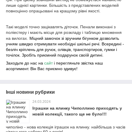
лише однієї картинки. Більшість з представлених моделей
повноцінно опрацьовані на кращому рівні якості.
Такі моделі точно зацікавлять діточок. Пенали виконані з
поліестеру і мають місце для розкладу і таблицю множення
на вилогах.
Міцний замочок зі зручним бігунком дозволить
учням швидко отримувати необхідні шкільні речі. Всередині -
безліч кріплень для ручок, олівців, транспортиров, гумки і
точілок. Зробіть приємний подарунок своїй дитині.
Заходьте до нас на
сайт
і перегляньте звістка наш
асортимент. Він Вас приємно здивує!
Інші новини рубрики
24.03.2024
Іграшки на ялинку Чиполлино приходять у
новій колекції, такого ще не було!!!
чиполіно - нова колекція іграшок на ялинку. найбільша з часів
німецького набору 60-х років!