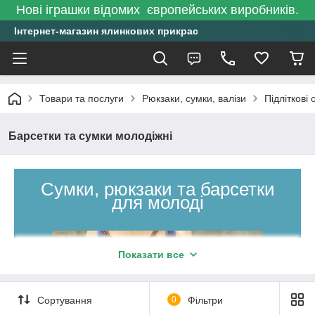
Нові іграшки відомих європейських виробників.
Інтернет-магазин ялинкових прикрас
Товари та послуги
Рюкзаки, сумки, валізи
Підліткові 
Барсетки та сумки молодіжні
Сумки, рюкзаки та барсетки
для молоді
Показати все
Сортування
0
Фільтри