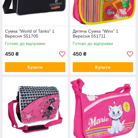
Широкий асортимент
У нас в наявності багатий вибір для
стильної молоді. Ви заощадите у нас свій
час на пошуки підходящої моделі! Більше
часу на навчання!
Сумка "World of Tanks" 1
Дитяча Сумка "Winx" 1
Вересня 551705
Вересня 551711
Готово до відправки
Готово до відправки
Без шкоди для бюджету
Пропонуємо безліч моделей власного
450
450
₴
₴
виробництва за цінами в 2 рази нижче
ринкових. Якість вище всяких похвал.
Купити
Купити
Універсальні сумки,
Барсетки відрізняються місткістю і
зручністю для хлопців, сумки та рюкзаки —
прекрасний вибір для студенток і
школярок!
Яскравий зовнішній вигляд
Всі моделі яскравих кольорів в
ультрамодному виконанні. Ви завжди