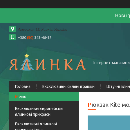
Нові і
Амурская 15, Харків, Україна
+380
(50)
343-46-92
Інтернет-магазин 
Головна
Ексклюзивні скляні іграшки
Штучні яли
Рюкзак Kite мо
Ексклюзивні європейські
ялинкові прикраси
Ексклюзивні ялинкові
прикраси Irena