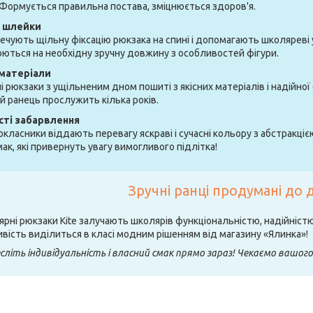
 Формується правильна постава, зміцнюється здоров'я.
і шлейки
ечують щільну фіксацію рюкзака на спині і допомагають школяреві
ються на необхідну зручну довжину з особливостей фігури.
 матеріали
і рюкзаки з ущільненим дном пошиті з якісних матеріалів і надійної 
 ранець прослужить кілька років.
сті забарвлення
класники віддають перевагу яскраві і сучасні кольору з абстракціє
мак, які привернуть увагу вимогливого підлітка!
Зручні ранці продумані до 
ярні рюкзаки Kite залучають школярів функціональністю, надійніст
вість виділиться в класі модним рішенням від магазину «Ялинка»!
сліть індивідуальність і власний смак прямо зараз! Чекаємо вашого