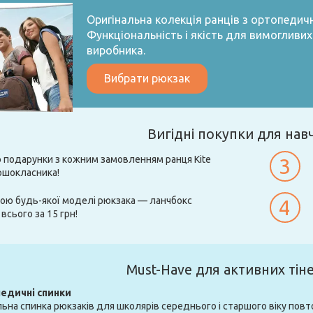
Оригінальна колекція ранців з ортопедич
Функціональність і якість для вимогливих 
виробника.
Вибрати рюкзак
Вигідні покупки для нав
 подарунки з кожним замовленням ранця Kite
3
ршокласника!
кою будь-якої моделі рюкзака — ланчбокс
4
всього за 15 грн!
Must-Have для активних тін
едичні спинки
ьна спинка рюкзаків для школярів середнього і старшого віку повт