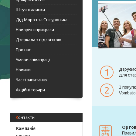
Штучні ялинки
Дід Мороз та Снігуронька
Новорічні прикраси
Дзеркала з підсвіткою
Про нас
Умови співапраці
Даруємо
1
Новини
для ста
Часті запитання
З покуп
2
Акційні товари
Vombato 
Контакти
Ортоп
Правил