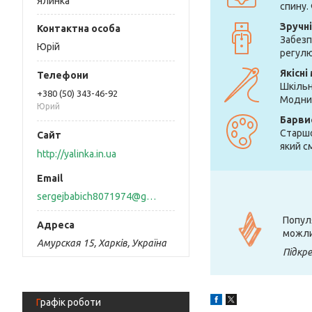
Ялинка
спину.
Зручн
Забезп
Юрій
регулю
Якісні
Шкільн
+380 (50) 343-46-92
Модний
Юрий
Барви
Старшо
який с
http://yalinka.in.ua
sergejbabich8071974@gmail.com
Попул
можли
Амурская 15, Харків, Україна
Підкре
Графік роботи