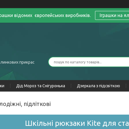
грашки відомих європейських виробників.
Іграшки на я
ялинкових прикрас
нки
Дід Мороз та Снігуронька
Дзеркала з підсвіткою
лодіжні, підліткові
Шкільні рюкзаки Kite для ст