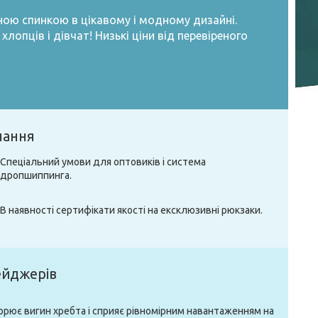
ною спинкою в цікавому і модному дизайні.
хлопців і дівчат! Низькі ціни від перевіреного
чання
Спеціальний умови для оптовиків і система
дропшиппинга.
В наявності сертифікати якості на ексклюзивні рюкзаки.
ейджерів
орює вигин хребта і сприяє рівномірним навантаженням на