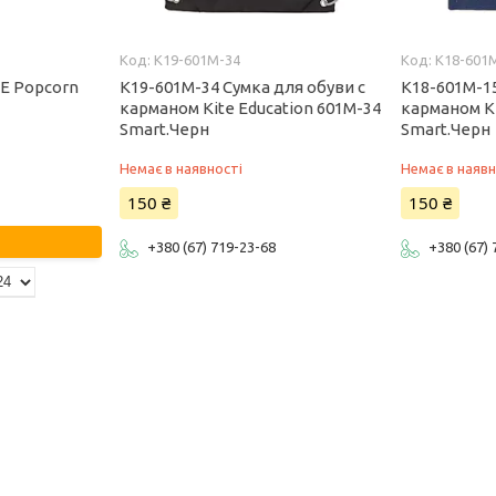
K19-601M-34
K18-601
TE Popcorn
K19-601M-34 Сумка для обуви с
K18-601M-15
карманом Kite Education 601M-34
карманом Ki
Smart.Черн
Smart.Черн
Немає в наявності
Немає в наявн
150 ₴
150 ₴
+380 (67) 719-23-68
+380 (67)