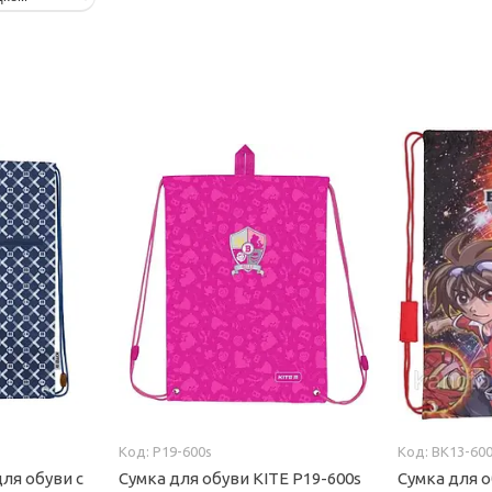
P19-600s
BK13-60
ля обуви с
Сумка для обуви KITE P19-600s
Сумка для о