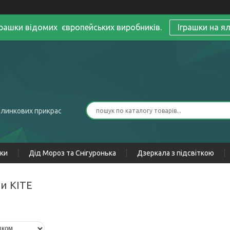
грашки відомих європейських виробників.
Іграшки на я
ялинкових прикрас
нки
Дід Мороз та Снігуронька
Дзеркала з підсвіткою
ни KITE