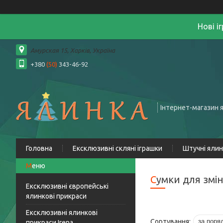
Нові і
Амурская 15, Харків, Україна
+380
(50)
343-46-92
Інтернет-магазин 
Головна
Ексклюзивні скляні іграшки
Штучні яли
Сумки для змі
Ексклюзивні європейські
ялинкові прикраси
Ексклюзивні ялинкові
прикраси Irena