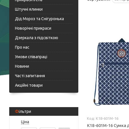
Штучні ялинки
Дід Мороз та Снігуронька
Новорічні прикраси
Дзеркала з підсвіткою
Про нас
Умови співапраці
Новини
Часті запитання
Акційні товари
Фільтри
K18-601M-16
Ціна
K18-601M-16 Сумка д