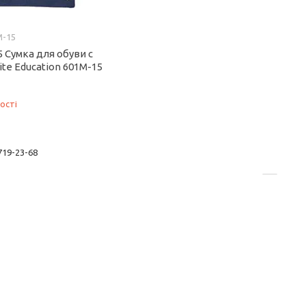
M-15
 Сумка для обуви с
te Education 601M-15
ості
 719-23-68