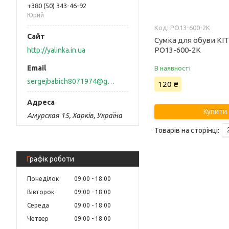
+380 (50) 343-46-92
Юрий
PO13-600-2K
Сумка для обуви KI
PO13-600-2K
http://yalinka.in.ua
В наявності
sergejbabich8071974@gmail.com
120 ₴
Купити
Амурская 15, Харків, Україна
Графік роботи
Понеділок
09:00
18:00
Вівторок
09:00
18:00
Середа
09:00
18:00
Четвер
09:00
18:00